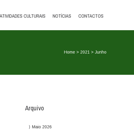
289 399 699 (Chamada para a rede fixa nacional)
ATIVIDADES CULTURAIS
NOTÍCIAS
CONTACTOS
Home
>
2021
>
Junho
Arquivo
Maio 2026